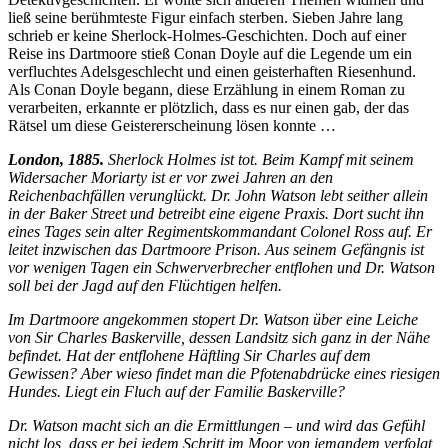
ließ seine berühmteste Figur einfach sterben. Sieben Jahre lang
schrieb er keine Sherlock-Holmes-Geschichten. Doch auf einer
Reise ins Dartmoore stieß Conan Doyle auf die Legende um ein
verfluchtes Adelsgeschlecht und einen geisterhaften Riesenhund.
Als Conan Doyle begann, diese Erzählung in einem Roman zu
verarbeiten, erkannte er plötzlich, dass es nur einen gab, der das
Rätsel um diese Geistererscheinung lösen konnte …
London, 1885.
Sherlock Holmes ist tot.
Beim Kampf mit seinem
Widersacher Moriarty ist er vor zwei Jahren an den
Reichenbachfällen verunglückt. Dr. John Watson lebt seither allein
in der Baker Street und betreibt eine eigene Praxis. Dort sucht ihn
eines Tages sein alter Regimentskommandant Colonel Ross auf. Er
leitet inzwischen das Dartmoore Prison. Aus seinem Gefängnis ist
vor wenigen Tagen ein Schwerverbrecher entflohen und Dr. Watson
soll bei der Jagd auf den Flüchtigen helfen.
Im Dartmoore angekommen stopert Dr. Watson über eine Leiche
von Sir Charles Baskerville, dessen Landsitz sich ganz in der Nähe
befindet. Hat der entflohene Häftling Sir Charles auf dem
Gewissen? Aber wieso findet man die Pfotenabdrücke eines riesigen
Hundes. Liegt ein Fluch auf der Familie Baskerville?
Dr. Watson macht sich an die Ermittlungen – und wird das Gefühl
nicht los, dass er bei jedem Schritt im Moor von jemandem verfolgt