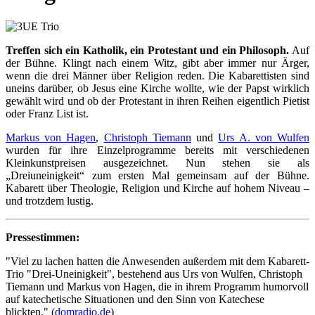
Treffen sich ein Katholik, ein Protestant und ein Philosoph.
Auf
der Bühne. Klingt nach einem Witz, gibt aber immer nur Ärger,
wenn die drei Männer über Religion reden. Die Kabarettisten sind
uneins darüber, ob Jesus eine Kirche wollte, wie der Papst wirklich
gewählt wird und ob der Protestant in ihren Reihen eigentlich Pietist
oder Franz List ist.
Markus von Hagen
,
Christoph Tiemann
und
Urs A. von Wulfen
wurden für ihre Einzelprogramme bereits mit verschiedenen
Kleinkunstpreisen ausgezeichnet. Nun stehen sie als
„Dreiuneinigkeit“ zum ersten Mal gemeinsam auf der Bühne.
Kabarett über Theologie, Religion und Kirche auf hohem Niveau –
und trotzdem lustig.
Pressestimmen:
"Viel zu lachen hatten die Anwesenden außerdem mit dem Kabarett-
Trio "Drei-Uneinigkeit", bestehend aus Urs von Wulfen, Christoph
Tiemann und Markus von Hagen, die in ihrem Programm humorvoll
auf katechetische Situationen und den Sinn von Katechese
blickten." (
domradio.de
)