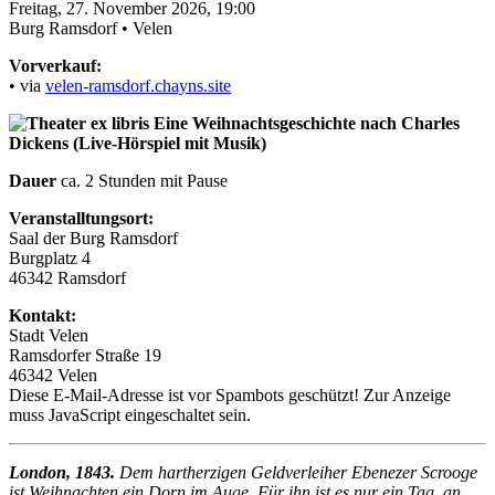
Freitag, 27. November 2026, 19:00
Burg Ramsdorf • Velen
Vorverkauf:
• via
velen-ramsdorf.chayns.site
Dauer
ca. 2 Stunden mit Pause
Veranstalltungsort:
Saal der Burg Ramsdorf
Burgplatz 4
46342
Ramsdorf
Kontakt:
Stadt Velen
Ramsdorfer Straße 19
46342 Velen
Diese E-Mail-Adresse ist vor Spambots geschützt! Zur Anzeige
muss JavaScript eingeschaltet sein.
London, 1843.
Dem hartherzigen Geldverleiher Ebenezer Scrooge
ist Weihnachten ein Dorn im Auge. Für ihn ist es nur ein Tag, an