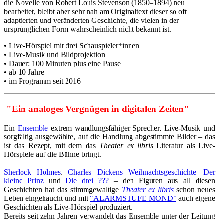
die Novelle von Robert Louis Stevenson (1850–1894) neu
bearbeitet, bleibt aber sehr nah am Originaltext dieser so oft
adaptierten und veränderten Geschichte, die vielen in der
ursprünglichen Form wahrscheinlich nicht bekannt ist.
• Live-Hörspiel mit drei Schauspieler*innen
• Live-Musik und Bildprojektion
• Dauer: 100 Minuten plus eine Pause
• ab 10 Jahre
• im Programm seit 2016
"Ein analoges Vergnügen in digitalen Zeiten"
Ein
Ensemble
extrem wandlungsfähiger Sprecher, Live-Musik und
sorgfältig ausgewählte, auf die Handlung abgestimmte Bilder – das
ist das Rezept, mit dem das
Theater ex libris
Literatur als Live-
Hörspiele auf die Bühne bringt.
Sherlock Holmes
,
Charles Dickens Weihnachtsgeschichte
,
Der
kleine Prinz
und
Die drei ???
– den Figuren aus all diesen
Geschichten hat das stimmgewaltige
Theater ex libris
schon neues
Leben eingehaucht und mit
"ALARMSTUFE MOND"
auch eigene
Geschichten als Live-Hörspiel produziert.
Bereits seit zehn Jahren verwandelt das Ensemble unter der Leitung