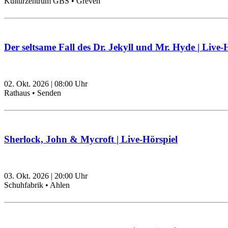
Kulturzentrum GBS • Greven
Der seltsame Fall des Dr. Jekyll und Mr. Hyde | Live-
02. Okt. 2026
|
08:00
Uhr
Rathaus • Senden
Sherlock, John & Mycroft | Live-Hörspiel
03. Okt. 2026
|
20:00
Uhr
Schuhfabrik • Ahlen